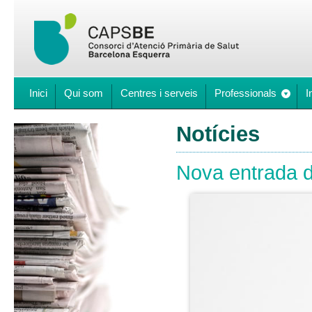
Inici
Qui som
Centres i serveis
Professionals
I
Notícies
Nova entrada d