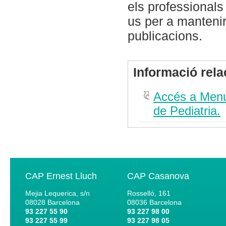
els professionals 
us per a mantenir
publicacions.
Informació rel
Accés a Menut
de Pediatria.
CAP Ernest Lluch
CAP Casanova
Mejia Lequerica, s/n
Rosselló, 161
08028
Barcelona
08036
Barcelona
93 227 55 90
93 227 98 00
93 227 55 99
93 227 98 05