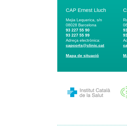
CAP Ernest Lluch
C
Mejia Lequerica, s/n
Ro
08028
Barcelona
0
93 227 55 90
93
93 227 55 99
93
Adreça electrònica:
Ad
capcorts@clinic.cat
c
Mapa de situació
M