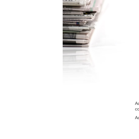
Aq
co
A