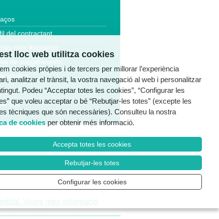
laços
fil del contractant
mits més freqüents
st lloc web utilitza cookies
tia de suggeriments
tzem cookies pròpies i de tercers per millorar l’experiència
essibilitat
ri, analitzar el trànsit, la vostra navegació al web i personalitzar
ntingut. Podeu “Acceptar totes les cookies”, “Configurar les
a legal
es” que voleu acceptar o bé “Rebutjar-les totes” (excepte les
al Ètic
es tècniques que són necessàries). Consulteu la nostra
ica de cookies
per obtenir més informació.
Accepta totes les cookies
Rebutjar-les totes
Configurar les cookies