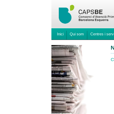
Inici
Qui som
Centres i serv
N
C