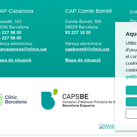
AP Casanova
CAP Comte Borrell
Enl
Per
sselló, 161
Comte Borrell, 305
8036
Barcelona
08029
Barcelona
Trà
 227 98 00
93 227 18 00
Aque
 227 98 05
Bús
Utili
reça electrònica:
Adreça electrònica:
Acc
apcasanova@clinic.cat
capborrell@clinic.cat
d’usua
el co
Not
apa de situació
Mapa de situació
cooki
Can
cooki
polít