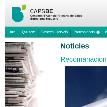
Inici
Qui som
Centres i serveis
Professionals
I
Notícies
Recomanacions 