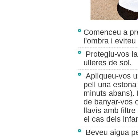
Comenceu a pre
l'ombra i eviteu
Protegiu-vos la 
ulleres de sol.
Apliqueu-vos un
pell una estona 
minuts abans). 
de banyar-vos o
llavis amb filt
el cas dels infa
Beveu aigua per