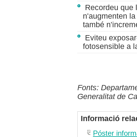
Recordeu que l'a
n'augmenten la i
també n'increme
Eviteu exposar-
fotosensible a l
Fonts: Departamen
Generalitat de C
Informació rel
Póster inform