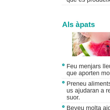
Als àpats
Feu menjars lleu
que aporten molt
Preneu aliments 
us ajudaran a r
suor.
Beveu molta aigu