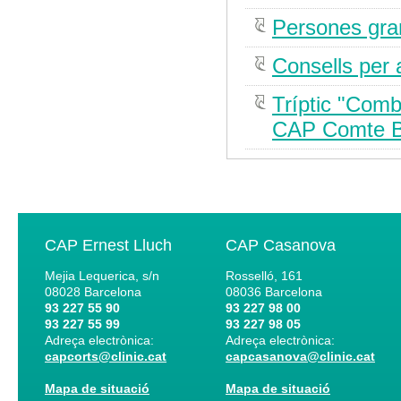
Persones gran
Consells per 
Tríptic "Comba
CAP Comte Bo
CAP Ernest Lluch
CAP Casanova
Mejia Lequerica, s/n
Rosselló, 161
08028
Barcelona
08036
Barcelona
93 227 55 90
93 227 98 00
93 227 55 99
93 227 98 05
Adreça electrònica:
Adreça electrònica:
capcorts@clinic.cat
capcasanova@clinic.cat
Mapa de situació
Mapa de situació