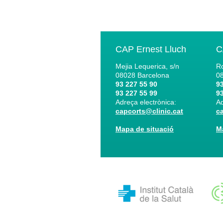
CAP Ernest Lluch
C
Mejia Lequerica, s/n
Ro
08028
Barcelona
0
93 227 55 90
93
93 227 55 99
93
Adreça electrònica:
Ad
capcorts@clinic.cat
c
Mapa de situació
M