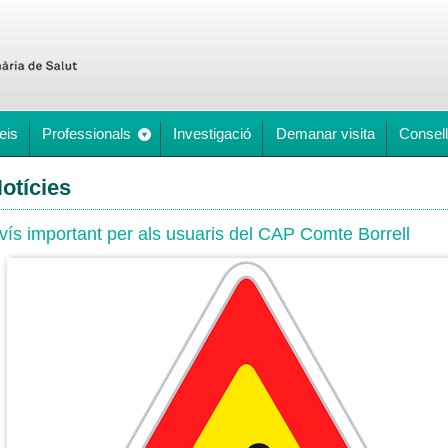
eis
Professionals
Investigació
Demanar visita
Consell
otícies
vís important per als usuaris del CAP Comte Borrell