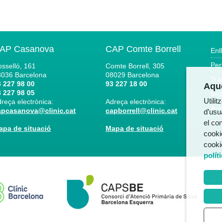
AP Casanova
CAP Comte Borrell
Enl
Per
sselló, 161
Comte Borrell, 305
8036
Barcelona
08029
Barcelona
Trà
 227 98 00
93 227 18 00
Aque
 227 98 05
Bús
Utili
reça electrònica:
Adreça electrònica:
Acc
apcasanova@clinic.cat
capborrell@clinic.cat
d’usua
el co
Not
apa de situació
Mapa de situació
cooki
Can
cooki
polít