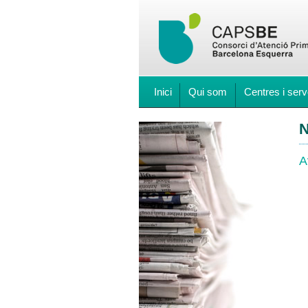
Inici
Qui som
Centres i serv
N
A