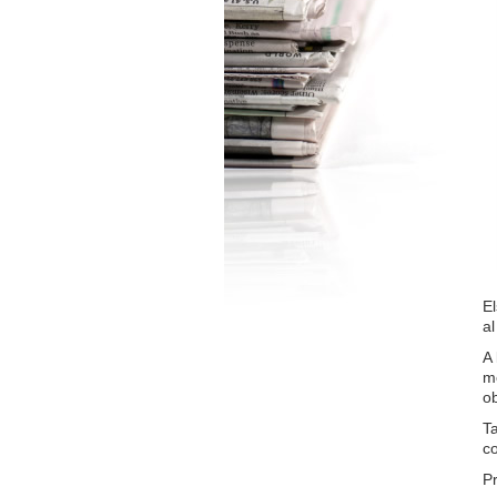
El
al
A 
me
o
Ta
co
Pr