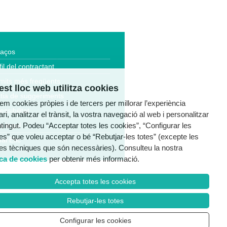
laços
fil del contractant
mits més freqüents
st lloc web utilitza cookies
tia de suggeriments
tzem cookies pròpies i de tercers per millorar l’experiència
essibilitat
ri, analitzar el trànsit, la vostra navegació al web i personalitzar
ntingut. Podeu “Acceptar totes les cookies”, “Configurar les
a legal
es” que voleu acceptar o bé “Rebutjar-les totes” (excepte les
al Ètic
es tècniques que són necessàries). Consulteu la nostra
ica de cookies
per obtenir més informació.
Accepta totes les cookies
Rebutjar-les totes
Configurar les cookies