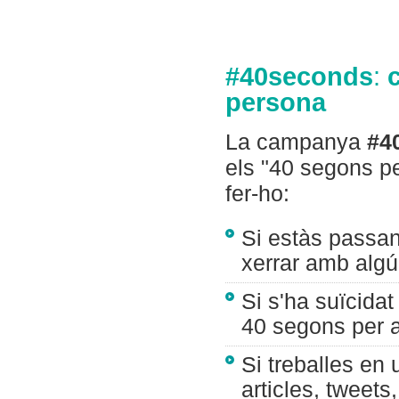
#40seconds
:
persona
La campanya
#4
els "40 segons pe
fer-ho:
Si estàs passan
xerrar amb algú 
Si s'ha suïcida
40 segons per a
Si treballes en
articles, tweet