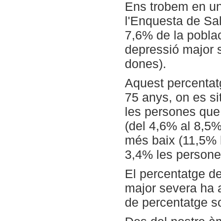
Ens trobem en un
l'Enquesta de Sa
7,6% de la pobla
depressió major 
dones).
Aquest percentatg
75 anys, on es s
les persones que
(del 4,6% al 8,5%
més baix (11,5% l
3,4% les persones
El percentatge d
major severa ha 
de percentatge so