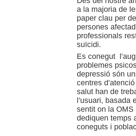
Des del nostre àm
a la majoria de l
paper clau per det
persones afectad
professionals res
suïcidi.
Es conegut l'aug
problemes psicos
depressió són uns
centres d'atenció
salut han de treb
l'usuari, basada e
sentit on la OMS 
dediquen temps a
coneguts i poblac