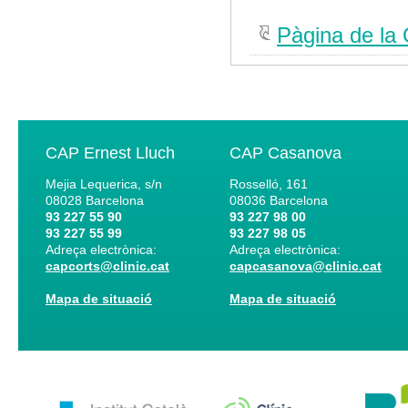
Pàgina de l
CAP Ernest Lluch
CAP Casanova
Mejia Lequerica, s/n
Rosselló, 161
08028
Barcelona
08036
Barcelona
93 227 55 90
93 227 98 00
93 227 55 99
93 227 98 05
Adreça electrònica:
Adreça electrònica:
capcorts@clinic.cat
capcasanova@clinic.cat
Mapa de situació
Mapa de situació