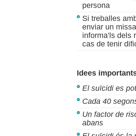
persona
Si treballes am
enviar un missa
informa'ls dels 
cas de tenir dif
Idees importants
El suïcidi es po
Cada 40 segons
Un factor de ris
abans
El suïcidi és l