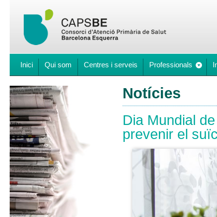
Inici
Qui som
Centres i serveis
Professionals
I
Notícies
Dia Mundial de
prevenir el suïc