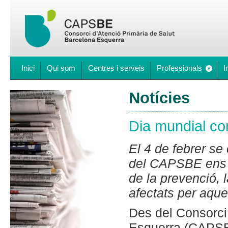
Inici
Qui som
Centres i serveis
Professionals
I
Notícies
Dia mundial co
El 4 de febrer se
del CAPSBE ens u
de la prevenció, 
afectats per aque
Des del Consorci
Esquerra (CAPSBE