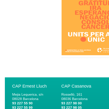
CAP Ernest Lluch
CAP Casanova
Mejia Lequerica, s/n
Rosselló, 161
08028
Barcelona
08036
Barcelona
93 227 55 90
93 227 98 00
93 227 55 99
93 227 98 05