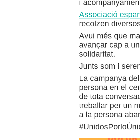
i acompanyament
Associació espan
recolzen diversos
Avui més que mai
avançar cap a un 
solidaritat.
Junts som i sere
La campanya del
persona en el cent
de tota conversa
treballar per un 
a la persona aba
#UnidosPorloÚni