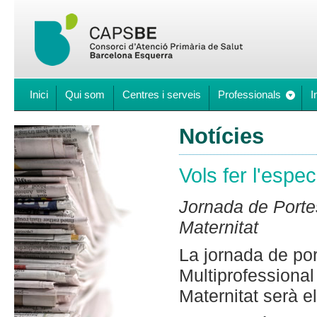
Inici
Qui som
Centres i serveis
Professionals
I
Notícies
Vols fer l'espe
Jornada de Porte
Maternitat
La jornada de por
Multiprofessional
Maternitat serà e