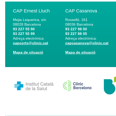
CAP Ernest Lluch
CAP Casanova
Mejia Lequerica, s/n
Rosselló, 161
08028
Barcelona
08036
Barcelona
93 227 55 90
93 227 98 00
93 227 55 99
93 227 98 05
Adreça electrònica:
Adreça electrònica:
capcorts@clinic.cat
capcasanova@clinic.cat
Mapa de situació
Mapa de situació