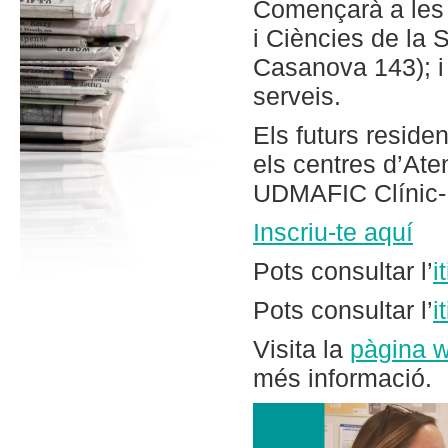
Començarà a les 
i Ciències de la 
Casanova 143); i a
serveis.
Els futurs reside
els centres d’Ate
UDMAFIC Clínic-Ma
Inscriu-te aquí
Pots consultar l’
i
Pots consultar l’
i
Visita la
pàgina w
més informació.