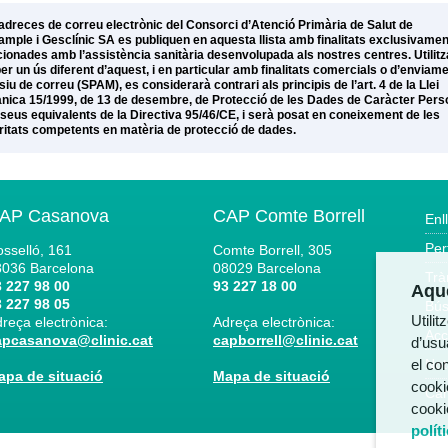
adreces de correu electrònic del Consorci d’Atenció Primària de Salut de
xample i Gesclínic SA es publiquen en aquesta llista amb finalitats exclusivamen
cionades amb l’assistència sanitària desenvolupada als nostres centres. Utilitz
per un ús diferent d’aquest, i en particular amb finalitats comercials o d’enviam
iu de correu (SPAM), es considerarà contrari als principis de l’art. 4 de la Llei
nica 15/1999, de 13 de desembre, de Protecció de les Dades de Caràcter Pers
s seus equivalents de la Directiva 95/46/CE, i serà posat en coneixement de les
ritats competents en matèria de protecció de dades.
AP Casanova
CAP Comte Borrell
Enl
Per
sselló, 161
Comte Borrell, 305
8036
Barcelona
08029
Barcelona
Trà
 227 98 00
93 227 18 00
Aque
 227 98 05
Bús
Utili
reça electrònica:
Adreça electrònica:
Acc
apcasanova@clinic.cat
capborrell@clinic.cat
d’usua
el co
Not
apa de situació
Mapa de situació
cooki
Can
cooki
polít