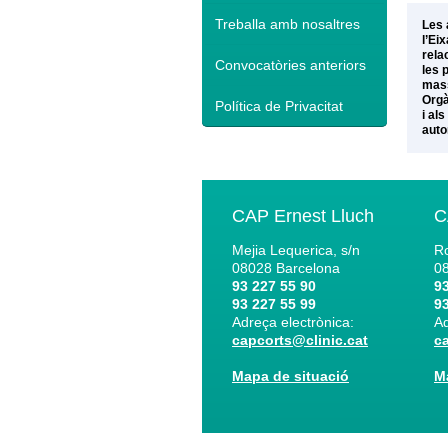
Treballa amb nosaltres
Les 
l’Ei
rela
Convocatòries anteriors
les 
mass
Orgà
Política de Privacitat
i al
auto
CAP Ernest Lluch
C
Mejia Lequerica, s/n
Ro
08028
Barcelona
0
93 227 55 90
93
93 227 55 99
93
Adreça electrònica:
Ad
capcorts@clinic.cat
c
Mapa de situació
M