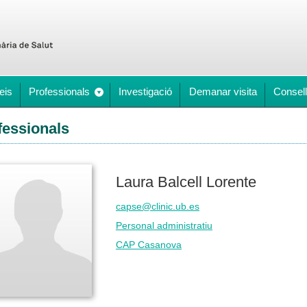
eis
Professionals
Investigació
Demanar visita
Consell
fessionals
Laura Balcell Lorente
capse@clinic.ub.es
Personal administratiu
CAP Casanova