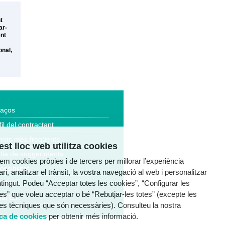
t
ar-
ent
onal,
laços
fil del contractant
mits més freqüents
st lloc web utilitza cookies
tia de suggeriments
tzem cookies pròpies i de tercers per millorar l’experiència
essibilitat
ri, analitzar el trànsit, la vostra navegació al web i personalitzar
ntingut. Podeu “Acceptar totes les cookies”, “Configurar les
a legal
es” que voleu acceptar o bé “Rebutjar-les totes” (excepte les
al Ètic
es tècniques que són necessàries). Consulteu la nostra
ica de cookies
per obtenir més informació.