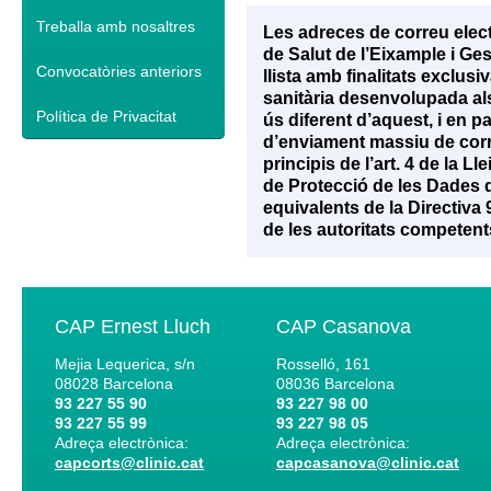
Treballa amb nosaltres
Les adreces de correu elec
de Salut de l’Eixample i Ge
Convocatòries anteriors
llista amb finalitats exclu
sanitària desenvolupada als 
Política de Privacitat
ús diferent d’aquest, i en p
d’enviament massiu de corr
principis de l’art. 4 de la 
de Protecció de les Dades d
equivalents de la Directiva
de les autoritats competent
CAP Ernest Lluch
CAP Casanova
Mejia Lequerica, s/n
Rosselló, 161
08028
Barcelona
08036
Barcelona
93 227 55 90
93 227 98 00
93 227 55 99
93 227 98 05
Adreça electrònica:
Adreça electrònica:
capcorts@clinic.cat
capcasanova@clinic.cat