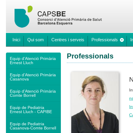
Inici
Qui som
Centres i serveis
Professionals
I
Professionals
Equip d'Atenció Primària
Ernest Lluch
Equip d'Atenció Primària
N
Casanova
In
Equip d'Atenció Primària
Comte Borrell
n
In
Equip de Pediatria
Ernest Lluch - CAPIBE
C
Equip de Pediatria
Casanova-Comte Borrell