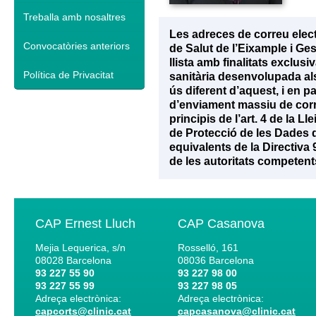
Treballa amb nosaltres
Les adreces de correu elec
Convocatòries anteriors
de Salut de l’Eixample i Ge
llista amb finalitats exclu
Política de Privacitat
sanitària desenvolupada als 
ús diferent d’aquest, i en p
d’enviament massiu de corr
principis de l’art. 4 de la 
de Protecció de les Dades d
equivalents de la Directiva
de les autoritats competent
CAP Ernest Lluch
CAP Casanova
Mejia Lequerica, s/n
Rosselló, 161
08028
Barcelona
08036
Barcelona
93 227 55 90
93 227 98 00
93 227 55 99
93 227 98 05
Adreça electrònica:
Adreça electrònica:
capcorts@clinic.cat
capcasanova@clinic.cat