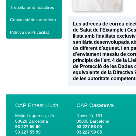
Treballa amb nosaltres
Convocatòries anteriors
Les adreces de correu elec
de Salut de l’Eixample i Ge
Política de Privacitat
llista amb finalitats exclu
sanitària desenvolupada als 
ús diferent d’aquest, i en p
d’enviament massiu de corr
principis de l’art. 4 de la 
de Protecció de les Dades d
equivalents de la Directiva
de les autoritats competent
CAP Ernest Lluch
CAP Casanova
Mejia Lequerica, s/n
Rosselló, 161
08028
Barcelona
08036
Barcelona
93 227 55 90
93 227 98 00
93 227 55 99
93 227 98 05