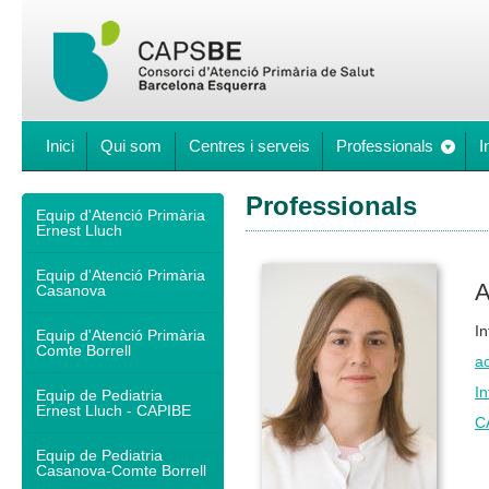
Inici
Qui som
Centres i serveis
Professionals
I
Professionals
Equip d'Atenció Primària
Ernest Lluch
Equip d'Atenció Primària
A
Casanova
In
Equip d'Atenció Primària
Comte Borrell
a
In
Equip de Pediatria
Ernest Lluch - CAPIBE
C
Equip de Pediatria
Casanova-Comte Borrell