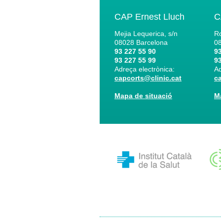
CAP Ernest Lluch
C
Mejia Lequerica, s/n
Ro
08028
Barcelona
0
93 227 55 90
93
93 227 55 99
93
Adreça electrònica:
Ad
capcorts@clinic.cat
c
Mapa de situació
M