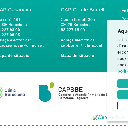
AP Casanova
CAP Comte Borrell
Enl
Per
sselló, 161
Comte Borrell, 305
8036
Barcelona
08029
Barcelona
Trà
 227 98 00
93 227 18 00
Aque
 227 98 05
Bús
Utili
reça electrònica:
Adreça electrònica:
Acc
apcasanova@clinic.cat
capborrell@clinic.cat
d’usua
el co
Not
apa de situació
Mapa de situació
cooki
Can
cooki
polít