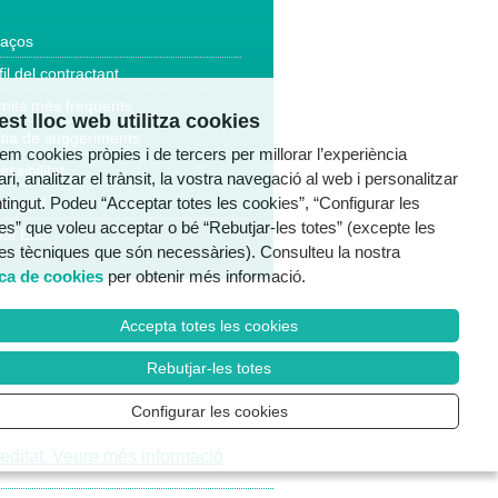
laços
fil del contractant
mits més freqüents
st lloc web utilitza cookies
tia de suggeriments
tzem cookies pròpies i de tercers per millorar l’experiència
essibilitat
ri, analitzar el trànsit, la vostra navegació al web i personalitzar
ntingut. Podeu “Acceptar totes les cookies”, “Configurar les
a legal
es” que voleu acceptar o bé “Rebutjar-les totes” (excepte les
al Ètic
es tècniques que són necessàries). Consulteu la nostra
ica de cookies
per obtenir més informació.
Accepta totes les cookies
Rebutjar-les totes
Configurar les cookies