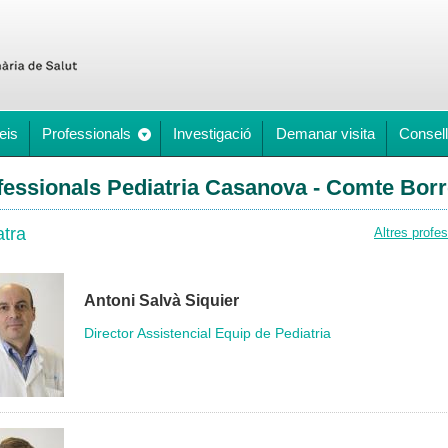
eis
Professionals
Investigació
Demanar visita
Consell
fessionals Pediatria Casanova - Comte Borr
atra
Altres profe
Antoni Salvà Siquier
Director Assistencial Equip de Pediatria