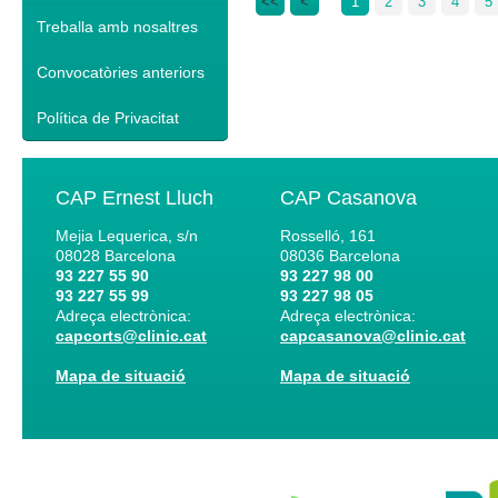
<<
<
1
2
3
4
5
Treballa amb nosaltres
Convocatòries anteriors
Política de Privacitat
CAP Ernest Lluch
CAP Casanova
Mejia Lequerica, s/n
Rosselló, 161
08028
Barcelona
08036
Barcelona
93 227 55 90
93 227 98 00
93 227 55 99
93 227 98 05
Adreça electrònica:
Adreça electrònica:
capcorts@clinic.cat
capcasanova@clinic.cat
Mapa de situació
Mapa de situació