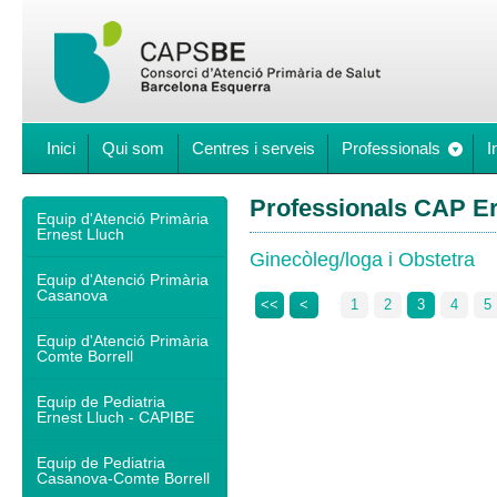
Inici
Qui som
Centres i serveis
Professionals
I
Professionals CAP Er
Equip d'Atenció Primària
Ernest Lluch
Ginecòleg/loga i Obstetra
Equip d'Atenció Primària
Casanova
<<
<
1
2
3
4
5
Equip d'Atenció Primària
Comte Borrell
Equip de Pediatria
Ernest Lluch - CAPIBE
Equip de Pediatria
Casanova-Comte Borrell