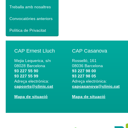
Treballa amb nosaltres
Convocatòries anteriors
Política de Privacitat
CAP Ernest Lluch
CAP Casanova
Mejia Lequerica, s/n
Rosselló, 161
08028
Barcelona
08036
Barcelona
93 227 55 90
93 227 98 00
93 227 55 99
93 227 98 05
Adreça electrònica:
Adreça electrònica:
capcorts@clinic.cat
capcasanova@clinic.cat
Mapa de situació
Mapa de situació