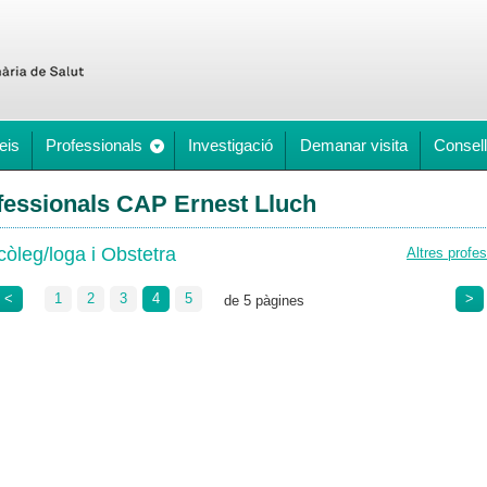
eis
Professionals
Investigació
Demanar visita
Consell
fessionals CAP Ernest Lluch
òleg/loga i Obstetra
Altres profe
<
1
2
3
4
5
>
de 5 pàgines