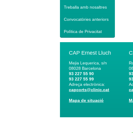
Treballa amb nosaltres
Convocatòries anteriors
Política de Privacitat
CAP Ernest Lluch
C
Mejia Lequerica, s/n
Ro
08028
Barcelona
0
93 227 55 90
93
93 227 55 99
93
Adreça electrònica:
Ad
capcorts@clinic.cat
c
Mapa de situació
M