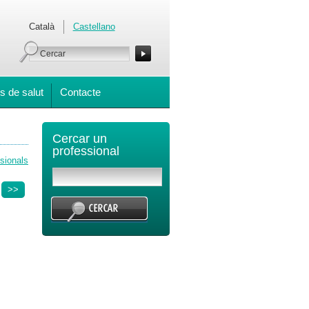
Català
Castellano
s de salut
Contacte
Cercar un
professional
ssionals
>>