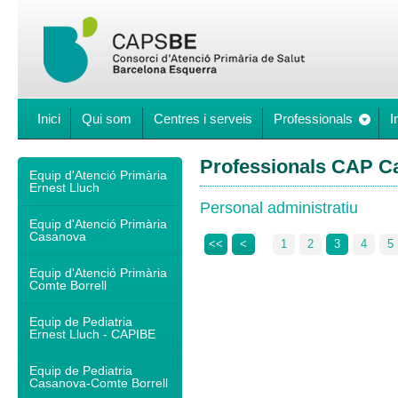
Inici
Qui som
Centres i serveis
Professionals
I
Professionals CAP C
Equip d'Atenció Primària
Ernest Lluch
Personal administratiu
Equip d'Atenció Primària
Casanova
<<
<
1
2
3
4
5
Equip d'Atenció Primària
Comte Borrell
Equip de Pediatria
Ernest Lluch - CAPIBE
Equip de Pediatria
Casanova-Comte Borrell