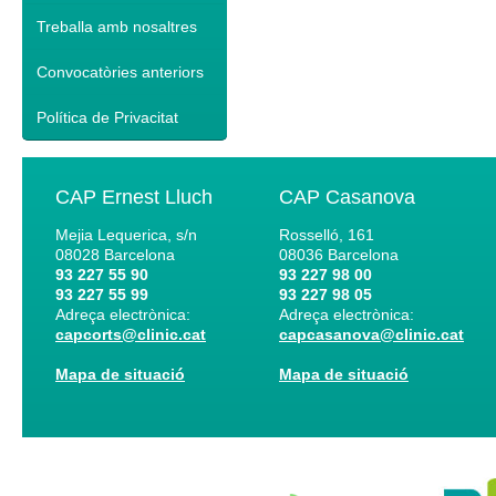
Treballa amb nosaltres
Convocatòries anteriors
Política de Privacitat
CAP Ernest Lluch
CAP Casanova
Mejia Lequerica, s/n
Rosselló, 161
08028
Barcelona
08036
Barcelona
93 227 55 90
93 227 98 00
93 227 55 99
93 227 98 05
Adreça electrònica:
Adreça electrònica:
capcorts@clinic.cat
capcasanova@clinic.cat
Mapa de situació
Mapa de situació