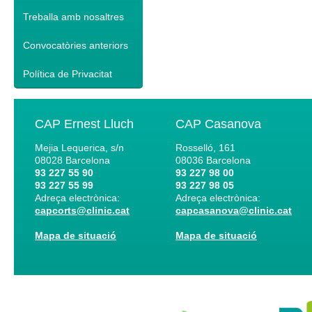
Treballa amb nosaltres
Convocatòries anteriors
Política de Privacitat
CAP Ernest Lluch
CAP Casanova
Mejia Lequerica, s/n
Rosselló, 161
08028
Barcelona
08036
Barcelona
93 227 55 90
93 227 98 00
93 227 55 99
93 227 98 05
Adreça electrònica:
Adreça electrònica:
capcorts@clinic.cat
capcasanova@clinic.cat
Mapa de situació
Mapa de situació