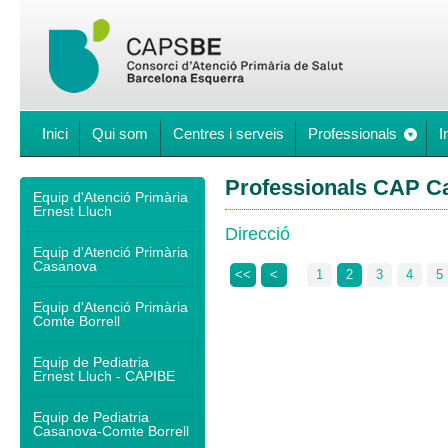
Inici
Qui som
Centres i serveis
Professionals
I
Professionals CAP C
Equip d'Atenció Primària
Ernest Lluch
Direcció
Equip d'Atenció Primària
Casanova
<<
<
1
2
3
4
5
Equip d'Atenció Primària
Comte Borrell
Equip de Pediatria
Ernest Lluch - CAPIBE
Equip de Pediatria
Casanova-Comte Borrell