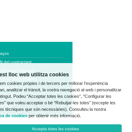
laços
fil del contractant
mits més freqüents
st lloc web utilitza cookies
tia de suggeriments
tzem cookies pròpies i de tercers per millorar l’experiència
essibilitat
ri, analitzar el trànsit, la vostra navegació al web i personalitzar
ntingut. Podeu “Acceptar totes les cookies”, “Configurar les
a legal
es” que voleu acceptar o bé “Rebutjar-les totes” (excepte les
al Ètic
es tècniques que són necessàries). Consulteu la nostra
ica de cookies
per obtenir més informació.
Accepta totes les cookies