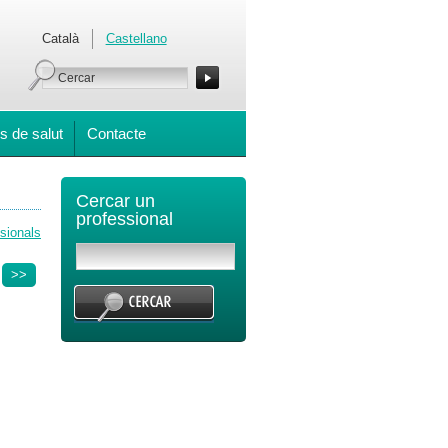
Català
Castellano
s de salut
Contacte
Cercar un
professional
ssionals
>>