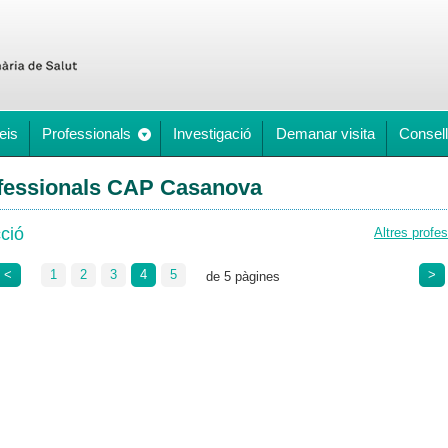
eis
Professionals
Investigació
Demanar visita
Consell
fessionals CAP Casanova
ció
Altres profe
<
1
2
3
4
5
>
de 5 pàgines