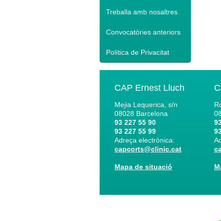
Treballa amb nosaltres
Convocatòries anteriors
Política de Privacitat
CAP Ernest Lluch
C
Mejia Lequerica, s/n
Ro
08028
Barcelona
0
93 227 55 90
93
93 227 55 99
93
Adreça electrònica:
Ad
capcorts@clinic.cat
c
Mapa de situació
M