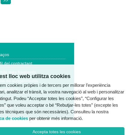
>>
laços
fil del contractant
mits més freqüents
st lloc web utilitza cookies
tia de suggeriments
tzem cookies pròpies i de tercers per millorar l’experiència
essibilitat
ri, analitzar el trànsit, la vostra navegació al web i personalitzar
ntingut. Podeu “Acceptar totes les cookies”, “Configurar les
a legal
es” que voleu acceptar o bé “Rebutjar-les totes” (excepte les
al Ètic
es tècniques que són necessàries). Consulteu la nostra
ica de cookies
per obtenir més informació.
Accepta totes les cookies