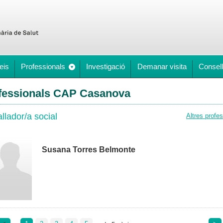
eis
Professionals
Investigació
Demanar visita
Consell
fessionals CAP Casanova
llador/a social
Altres profe
Susana Torres Belmonte