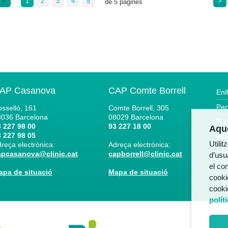
<
1
2
3
4
5
>
de 5 pàgines
AP Casanova
CAP Comte Borrell
Enl
Per
sselló, 161
Comte Borrell, 305
8036
Barcelona
08029
Barcelona
Trà
 227 98 00
93 227 18 00
Aque
 227 98 05
Bús
Utili
reça electrònica:
Adreça electrònica:
Acc
apcasanova@clinic.cat
capborrell@clinic.cat
d’usua
el co
Not
apa de situació
Mapa de situació
cooki
Can
cooki
polít