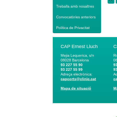
<<
Treballa amb nosaltres
Convocatòries anteriors
Política de Privacitat
CAP Ernest Lluch
C
Mejia Lequerica, s/n
Ro
08028
Barcelona
0
93 227 55 90
93
93 227 55 99
93
Adreça electrònica:
Ad
capcorts@clinic.cat
c
Mapa de situació
M