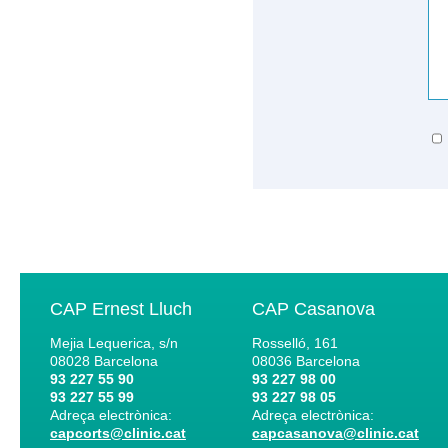
CAP Ernest Lluch
CAP Casanova
Mejia Lequerica, s/n
Rosselló, 161
08028
Barcelona
08036
Barcelona
93 227 55 90
93 227 98 00
93 227 55 99
93 227 98 05
Adreça electrònica:
Adreça electrònica:
capcorts@clinic.cat
capcasanova@clinic.cat