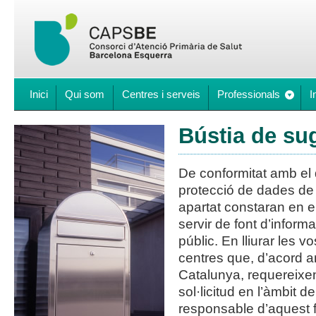
Inici
Qui som
Centres i serveis
Professionals
I
Bústia de su
De conformitat amb el 
protecció de dades de
apartat constaran en el 
servir de font d’inform
públic. En lliurar les 
centres que, d’acord am
Catalunya, requereixen
sol·licitud en l’àmbit
responsable d’aquest f