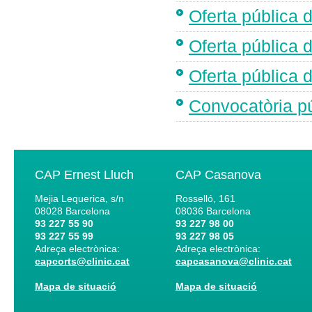
Oferta pública d
Oferta pública d
Oferta pública d
Convocatòria pú
CAP Ernest Lluch
CAP Casanova
Mejia Lequerica, s/n
Rosselló, 161
08028
Barcelona
08036
Barcelona
93 227 55 90
93 227 98 00
93 227 55 99
93 227 98 05
Adreça electrònica:
Adreça electrònica:
capcorts@clinic.cat
capcasanova@clinic.cat
Mapa de situació
Mapa de situació