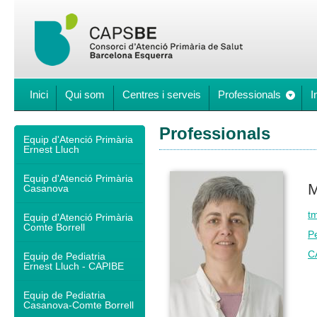
Inici
Qui som
Centres i serveis
Professionals
I
Professionals
Equip d'Atenció Primària
Ernest Lluch
Equip d'Atenció Primària
M
Casanova
tm
Equip d'Atenció Primària
Comte Borrell
Pe
C
Equip de Pediatria
Ernest Lluch - CAPIBE
Equip de Pediatria
Casanova-Comte Borrell