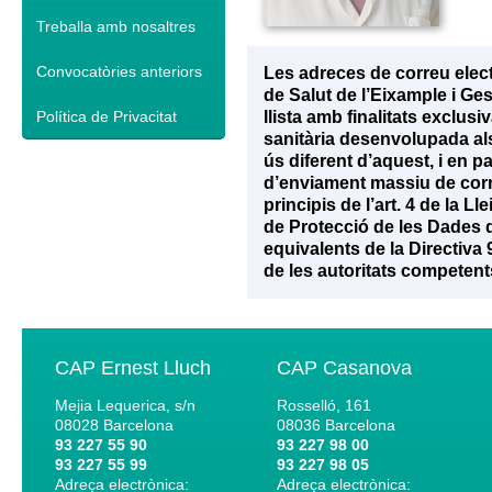
Treballa amb nosaltres
Convocatòries anteriors
Les adreces de correu elec
de Salut de l’Eixample i Ge
Política de Privacitat
llista amb finalitats exclu
sanitària desenvolupada als 
ús diferent d’aquest, i en p
d’enviament massiu de corr
principis de l’art. 4 de la 
de Protecció de les Dades d
equivalents de la Directiva
de les autoritats competent
CAP Ernest Lluch
CAP Casanova
Mejia Lequerica, s/n
Rosselló, 161
08028
Barcelona
08036
Barcelona
93 227 55 90
93 227 98 00
93 227 55 99
93 227 98 05
Adreça electrònica:
Adreça electrònica: