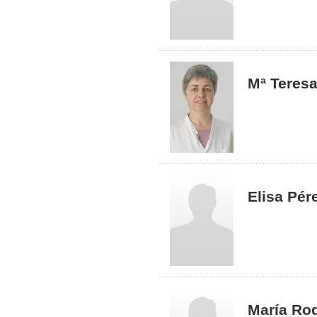
Mª Teres
Elisa Pér
María Ro