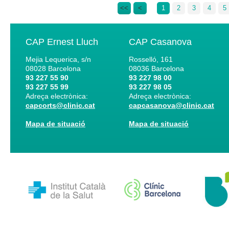
<<
<
1
2
3
4
5
CAP Ernest Lluch
CAP Casanova
Mejia Lequerica, s/n
Rosselló, 161
08028
Barcelona
08036
Barcelona
93 227 55 90
93 227 98 00
93 227 55 99
93 227 98 05
Adreça electrònica:
Adreça electrònica:
capcorts@clinic.cat
capcasanova@clinic.cat
Mapa de situació
Mapa de situació