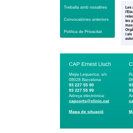
Treballa amb nosaltres
Les 
l’Ei
rela
Convocatòries anteriors
les 
mass
Orgà
Política de Privacitat
i al
auto
CAP Ernest Lluch
C
Mejia Lequerica, s/n
Ro
08028
Barcelona
0
93 227 55 90
93
93 227 55 99
93
Adreça electrònica:
Ad
capcorts@clinic.cat
c
Mapa de situació
M