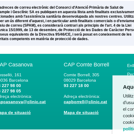
adreces de correu electrònic del Consorci d’Atenció Primària de Salut de
xample i Gesclínic SA es publiquen en aquesta llista amb finalitats exclusivamen
cionades amb l’assistència sanitària desenvolupada als nostres centres. Utilitz
per un ús diferent d’aquest, i en particular amb finalitats comercials o d’enviam
iu de correu (SPAM), es considerarà contrari als principis de l’art. 4 de la Llei
nica 15/1999, de 13 de desembre, de Protecció de les Dades de Caràcter Pers
s seus equivalents de la Directiva 95/46/CE, i serà posat en coneixement de les
ritats competents en matèria de protecció de dades.
AP Casanova
CAP Comte Borrell
Enl
Per
sselló, 161
Comte Borrell, 305
8036
Barcelona
08029
Barcelona
Trà
 227 98 00
93 227 18 00
Aque
 227 98 05
Bús
Utili
reça electrònica:
Adreça electrònica:
Acc
apcasanova@clinic.cat
capborrell@clinic.cat
d’usua
el co
Not
apa de situació
Mapa de situació
cooki
Can
cooki
polít