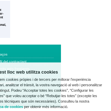
t
ar-
ent
onal,
laços
fil del contractant
mits més freqüents
st lloc web utilitza cookies
tia de suggeriments
tzem cookies pròpies i de tercers per millorar l’experiència
essibilitat
ri, analitzar el trànsit, la vostra navegació al web i personalitzar
ntingut. Podeu “Acceptar totes les cookies”, “Configurar les
a legal
es” que voleu acceptar o bé “Rebutjar-les totes” (excepte les
al Ètic
es tècniques que són necessàries). Consulteu la nostra
ica de cookies
per obtenir més informació.