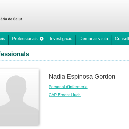
eis
Professionals
Investigació
Demanar visita
Consell
fessionals
Nadia Espinosa Gordon
Personal d'infermeria
CAP Ernest Lluch