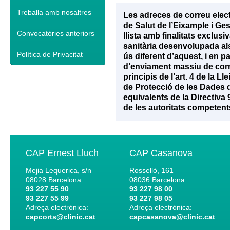
Treballa amb nosaltres
Les adreces de correu elec
de Salut de l’Eixample i Ge
Convocatòries anteriors
llista amb finalitats exclu
sanitària desenvolupada als 
Política de Privacitat
ús diferent d’aquest, i en p
d’enviament massiu de corr
principis de l’art. 4 de la 
de Protecció de les Dades d
equivalents de la Directiva
de les autoritats competent
CAP Ernest Lluch
CAP Casanova
Mejia Lequerica, s/n
Rosselló, 161
08028
Barcelona
08036
Barcelona
93 227 55 90
93 227 98 00
93 227 55 99
93 227 98 05
Adreça electrònica:
Adreça electrònica:
capcorts@clinic.cat
capcasanova@clinic.cat