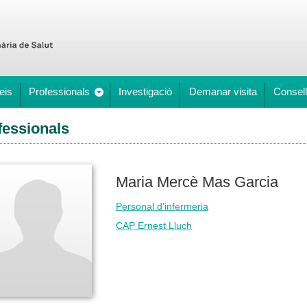
eis
Professionals
Investigació
Demanar visita
Consell
fessionals
Maria Mercè Mas Garcia
Personal d'infermeria
CAP Ernest Lluch