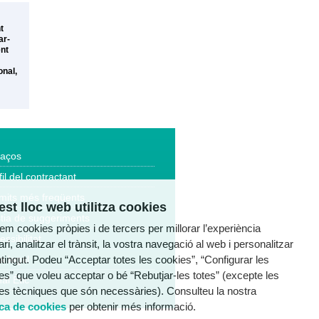
t
ar-
ent
onal,
laços
fil del contractant
mits més freqüents
st lloc web utilitza cookies
tia de suggeriments
tzem cookies pròpies i de tercers per millorar l’experiència
essibilitat
ri, analitzar el trànsit, la vostra navegació al web i personalitzar
ntingut. Podeu “Acceptar totes les cookies”, “Configurar les
a legal
es” que voleu acceptar o bé “Rebutjar-les totes” (excepte les
al Ètic
es tècniques que són necessàries). Consulteu la nostra
ica de cookies
per obtenir més informació.