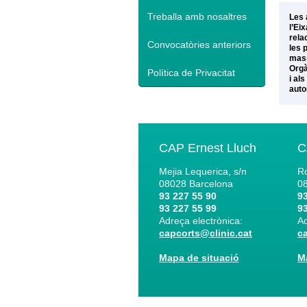
Treballa amb nosaltres
Les 
l’Ei
rela
Convocatòries anteriors
les 
mass
Orgà
Política de Privacitat
i al
auto
CAP Ernest Lluch
C
Mejia Lequerica, s/n
Ro
08028
Barcelona
0
93 227 55 90
93
93 227 55 99
93
Adreça electrònica:
Ad
capcorts@clinic.cat
c
Mapa de situació
M