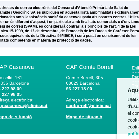
adreces de correu electrònic del Consorci d’Atenció Primària de Salut de
xample i Gesclínic SA es publiquen en aquesta llista amb finalitats exclusivamen
cionades amb l’assistència sanitària desenvolupada als nostres centres. Utilitz
per un ús diferent d’aquest, i en particular amb finalitats comercials o d’enviam
iu de correu (SPAM), es considerarà contrari als principis de l’art. 4 de la Llei
nica 15/1999, de 13 de desembre, de Protecció de les Dades de Caràcter Pers
s seus equivalents de la Directiva 95/46/CE, i serà posat en coneixement de les
ritats competents en matèria de protecció de dades.
AP Casanova
CAP Comte Borrell
Enl
Per
sselló, 161
Comte Borrell, 305
8036
Barcelona
08029
Barcelona
Trà
 227 98 00
93 227 18 00
Aque
 227 98 05
Bús
Utili
reça electrònica:
Adreça electrònica:
Acc
apcasanova@clinic.cat
capborrell@clinic.cat
d’usua
el co
Not
apa de situació
Mapa de situació
cooki
Can
cooki
polít