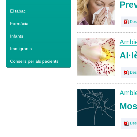
Prev
El tabac
Des
Farmàcia
Infants
Ambie
Immigrants
Al·l
Consells per als pacients
Des
Ambie
Mosq
Des