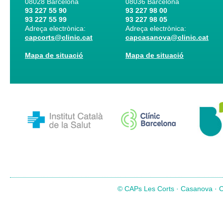
08028
Barcelona
08036
Barcelona
93 227 55 90
93 227 98 00
93 227 55 99
93 227 98 05
Adreça electrònica:
Adreça electrònica:
capcorts@clinic.cat
capcasanova@clinic.cat
Mapa de situació
Mapa de situació
© CAPs Les Corts · Casanova · Co