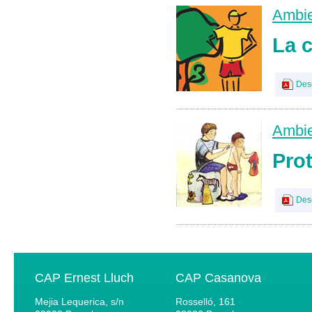
Ambie
La c
Des
Ambie
Prot
Des
CAP Ernest Lluch
CAP Casanova
Mejia Lequerica, s/n
Rosselló, 161