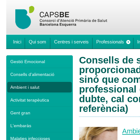
Inici
Qui som
Centres i serveis
Professionals
I
Consells de s
Gestió Emocional
proporcionad
Consells d'alimentació
sinó que comp
professional 
Ambient i salut
dubte, cal co
Activitat terapèutica
referència)
Gent gran
L'embaràs
Ambie
Malaties infeccioses