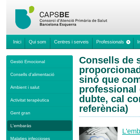
Inici
Qui som
Centres i serveis
Professionals
I
Consells de s
Gestió Emocional
proporcionad
Consells d'alimentació
sinó que comp
professional 
Ambient i salut
dubte, cal co
Activitat terapèutica
referència)
Gent gran
L'embaràs
L'emb
Malaties infeccioses