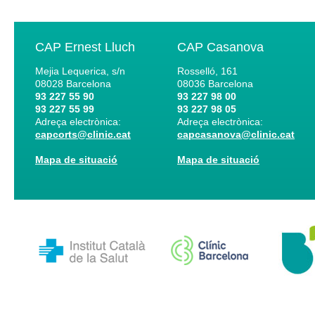
CAP Ernest Lluch
CAP Casanova
Mejia Lequerica, s/n
Rosselló, 161
08028
Barcelona
08036
Barcelona
93 227 55 90
93 227 98 00
93 227 55 99
93 227 98 05
Adreça electrònica:
Adreça electrònica:
capcorts@clinic.cat
capcasanova@clinic.cat
Mapa de situació
Mapa de situació