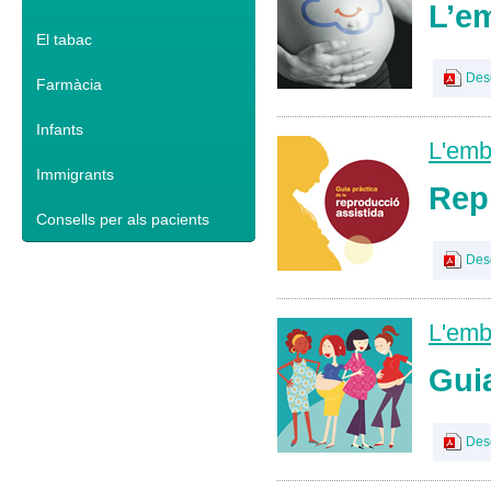
L’em
El tabac
Des
Farmàcia
Infants
L'emb
Immigrants
Rep
Consells per als pacients
Des
L'emb
Gui
Des